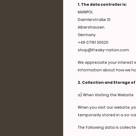
1. The data controller is:
MAINPOL
Daimlerstraße 10
Albershausen
Germany
+49 07161 30020
shop@freaky-nation.com
We appreciate your interest i
information about how we ha
2. Collection and Storage of
a) When Visiting the Website
When you visit our website, y
temporarily stored in a so-call
The following data is collecte