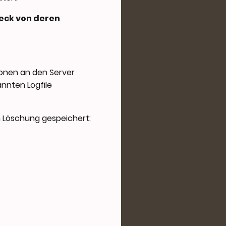
eck von deren
onen an den Server
nnten Logfile
n Löschung gespeichert: