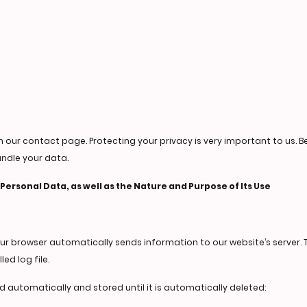
n our contact page. Protecting your privacy is very important to us. B
ndle your data.
 Personal Data, as well as the Nature and Purpose of Its Use
our browser automatically sends information to our website’s server. T
ed log file.
d automatically and stored until it is automatically deleted: